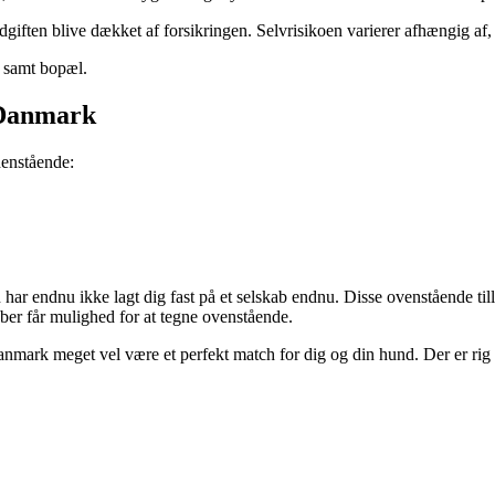
giften blive dækket af forsikringen. Selvrisikoen varierer afhængig af,
e samt bopæl.
 Danmark
denstående:
har endnu ikke lagt dig fast på et selskab endnu. Disse ovenstående til
kaber får mulighed for at tegne ovenstående.
anmark meget vel være et perfekt match for dig og din hund. Der er rig 