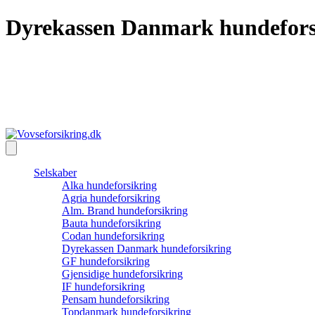
Dyrekassen Danmark hundefors
Professionelle artikler
Spar penge med prissammenligning
kontakt@vovseforsikring.dk
Selskaber
Alka hundeforsikring
Agria hundeforsikring
Alm. Brand hundeforsikring
Bauta hundeforsikring
Codan hundeforsikring
Dyrekassen Danmark hundeforsikring
GF hundeforsikring
Gjensidige hundeforsikring
IF hundeforsikring
Pensam hundeforsikring
Topdanmark hundeforsikring