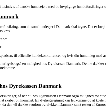
 tusindvis af danske hundeejere med de lovpligtige hundeforsikringer og
Danmark
forsikring, som du som hundeejer i Danmark skal tegne. Det er lovpligtig
rsikres.
ende:
r.
adsen, til officielle hundekonkurrencer, og hvis din hund i leg med an
t naturligvis også en mulighed hos Dyrekassen Danmark. Denne dækker og
 forekomme.
g hos Dyrekassen Danmark
orsikringer, så har du hos Dyrekassen Danmark også mulighed for at tegn
l at skabe ro i hjemmet. En dyrlægeregning kan let komme op at koste ma
e, da den vil dække sygdom og ulykke i Danmark samt resten af Europa