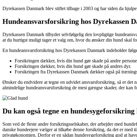
Dyrekassen Danmark blev stiftet tilbage i 2003 og har siden da hjulpet
Hundeansvarsforsikring hos Dyrekassen 
Dyrekassen Danmark tilbyder selvfølgelig den lovpligtige hundeansvars
at du hurtigst muligt tager et valg om, hvor du ønsker din hund skal fo
En hundeansvarsforsikring hos Dyrekassen Danmark indeholder følg
Forsikringen dækker, hvis din hund gør skade på andre persone
Forsikringen dækker, hvis din hund gør skade på andres dyr.
Forsikringen fra Dyrekassen Danmark dækker også på træningspl
Ønsker du endvidere at tegne en udvidet ansvarsforsikring, så er de
almindelige hundeansvarsforsikring de mest gængse skader, der kan
Du kan også tegne en hundesygeforsikrin
Som ved de fleste andre forsikringsselskaber, der arbejder med hundef
danske hundeejere vælger at tilkøbe denne forsikring, da det er med ti
privatøkonomien. Derfor er en sådan hundesygeforsikring god at hav