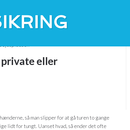
og
Kontakt
CSR
IKRING
arbejdspladsen
 private eller
i hænderne, så man slipper for at gå turen to gange
ige lidt for tungt. Uanset hvad, så ender det ofte