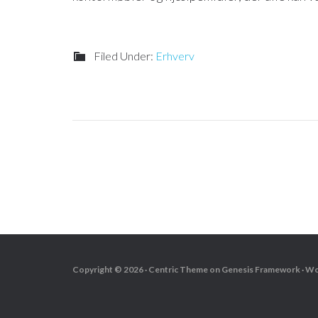
Filed Under:
Erhverv
Copyright © 2026 ·
Centric Theme
on
Genesis Framework
·
Wo