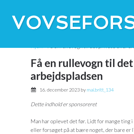
Selskaber
Dyrenes Beskyttelse
Bl
VOVSEFORS
Hjem
»
Få en rullevogn til det private eller 
Få en rullevogn til det
arbejdspladsen
16. december 2023
by
mai.britt_134
Dette indhold er sponsoreret
Man har oplevet det før. Lidt for mange ting 
eller forsøget på at bære noget, der bare er l