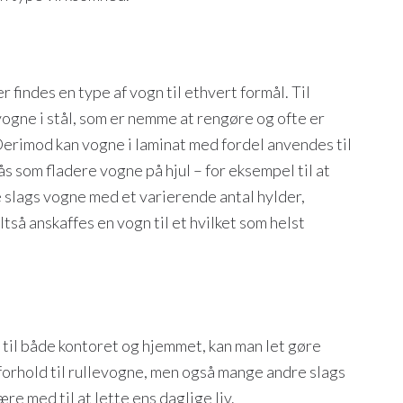
 findes en type af vogn til ethvert formål. Til
vogne i stål, som er nemme at rengøre og ofte er
Derimod kan vogne i laminat med fordel anvendes til
s som fladere vogne på hjul – for eksempel til at
 slags vogne med et varierende antal hylder,
ltså anskaffes en vogn til et hvilket som helst
 til både kontoret og hjemmet, kan man let gøre
orhold til rullevogne, men også mange andre slags
e med til at lette ens daglige liv.