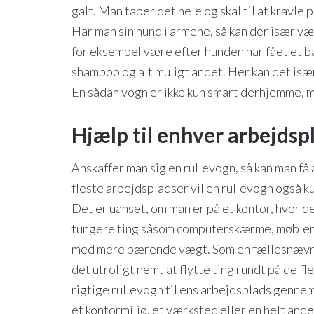
galt. Man taber det hele og skal til at kravl
Har man sin hund i armene, så kan der især 
for eksempel være efter hunden har fået et b
shampoo og alt muligt andet. Her kan det isæ
En sådan vogn er ikke kun smart derhjemme, m
Hjælp til enhver arbejdsp
Anskaffer man sig en rullevogn, så kan man få
fleste arbejdspladser vil en rullevogn også 
Det er uanset, om man er på et kontor, hvor de
tungere ting såsom computerskærme, møbler 
med mere bærende vægt. Som en fællesnævner 
det utroligt nemt at flytte ting rundt på de fl
rigtige rullevogn til ens arbejdsplads genne
et kontormiljø, et værksted eller en helt and