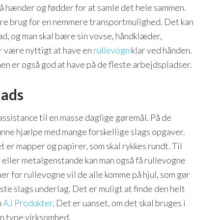
e på hænder og fødder for at samle det hele sammen.
være brug for en nemmere transportmulighed. Det kan
ad, og man skal bære sin vovse, håndklæder,
r være nyttigt at have en
rullevogn
klar ved hånden.
en er også god at have på de fleste arbejdspladser.
lads
 assistance til en masse daglige gøremål. På de
kunne hjælpe med mange forskellige slags opgaver.
t er mapper og papirer, som skal rykkes rundt. Til
eller metalgenstande kan man også få rullevogne
for rullevogne vil de alle komme på hjul, som gør
este slags underlag. Det er muligt at finde den helt
m
AJ Produkter
. Det er uanset, om det skal bruges i
en type virksomhed.