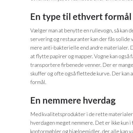
En type til ethvert formål
Vælger man at benytte en rullevogn, så kan der
servering og restauranter kan der fås solide 
mere anti-bakterielle end andre materialer. 
at flytte papirer og mapper. Vogne kan også få
transportere firbenede venner. Der er mange
skuffer og ofte også flettede kurve. Der kan a
formål.
En nemmere hverdag
Med kvalitetsprodukter i de rette materialer
hverdagen meget nemmere. Det er ikke kun i f
kontormøbler og hjælpemidler, der alle kan vær