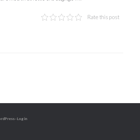
Rate this post
rdPress
·
Log in