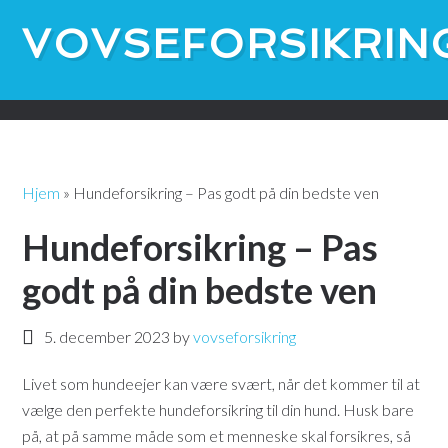
VOVSEFORSIKRIN
Selskaber
Dyrenes Beskyttelse
Blog
Kontakt
CSR
Hjem
»
Hundeforsikring – Pas godt på din bedste ven
Hundeforsikring – Pas
godt på din bedste ven
5. december 2023
by
vovseforsikring
Livet som hundeejer kan være svært, når det kommer til at
vælge den perfekte hundeforsikring til din hund. Husk bare
på, at på samme måde som et menneske skal forsikres, så