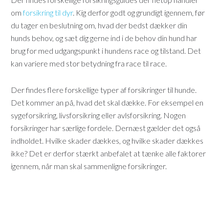
om
forsikring til dyr
. Kig derfor godt og grundigt igennem, før
du tager en beslutning om, hvad der bedst dækker din
hunds behov, og sæt dig gerne ind i de behov din hund har
brug for med udgangspunkt i hundens race og tilstand. Det
kan variere med stor betydning fra race til race.
Der findes flere forskellige typer af forsikringer til hunde.
Det kommer an på, hvad det skal dække. For eksempel en
sygeforsikring, livsforsikring eller avlsforsikring. Nogen
forsikringer har særlige fordele. Dernæst gælder det også
indholdet. Hvilke skader dækkes, og hvilke skader dækkes
ikke? Det er derfor stærkt anbefalet at tænke alle faktorer
igennem, når man skal sammenligne forsikringer.