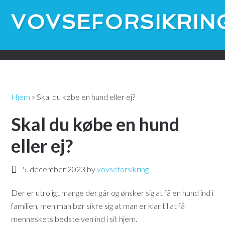
VOVSEFORSIKRIN
Selskaber
Dyrenes Beskyttelse
Blog
Kontakt
CSR
Hjem
»
Skal du købe en hund eller ej?
Skal du købe en hund
eller ej?
5. december 2023
by
vovseforsikring
Der er utroligt mange der går og ønsker sig at få en hund ind i
familien, men man bør sikre sig at man er klar til at få
menneskets bedste ven ind i sit hjem.