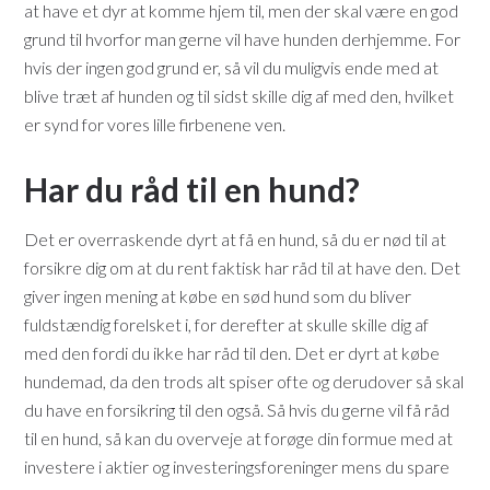
at have et dyr at komme hjem til, men der skal være en god
grund til hvorfor man gerne vil have hunden derhjemme. For
hvis der ingen god grund er, så vil du muligvis ende med at
blive træt af hunden og til sidst skille dig af med den, hvilket
er synd for vores lille firbenene ven.
Har du råd til en hund?
Det er overraskende dyrt at få en hund, så du er nød til at
forsikre dig om at du rent faktisk har råd til at have den. Det
giver ingen mening at købe en sød hund som du bliver
fuldstændig forelsket i, for derefter at skulle skille dig af
med den fordi du ikke har råd til den. Det er dyrt at købe
hundemad, da den trods alt spiser ofte og derudover så skal
du have en forsikring til den også. Så hvis du gerne vil få råd
til en hund, så kan du overveje at forøge din formue med at
investere i aktier og investeringsforeninger mens du spare